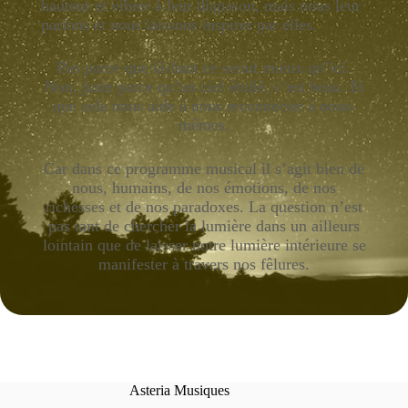
hauteur et vibrer à leur diapason, mais nous leur
parlons et nous laissons inspirer par elles.
Pas parce que là-haut ce serait mieux qu’ici.
Non, juste parce qu’un ciel étoilé, c’est beau. Et
que cela nous aide à nous reconnecter à nous-
mêmes.
Car dans ce programme musical il s’agit bien de
nous, humains, de nos émotions, de nos
richesses et de nos paradoxes. La question n’est
pas tant de chercher la lumière dans un ailleurs
lointain que de laisser notre lumière intérieure se
manifester à travers nos fêlures.
Asteria Musiques