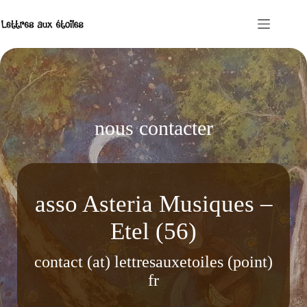
Passer
au
contenu
nous contacter
asso Asteria Musiques –
Etel (56)
contact (at) lettresauxetoiles (point)
fr