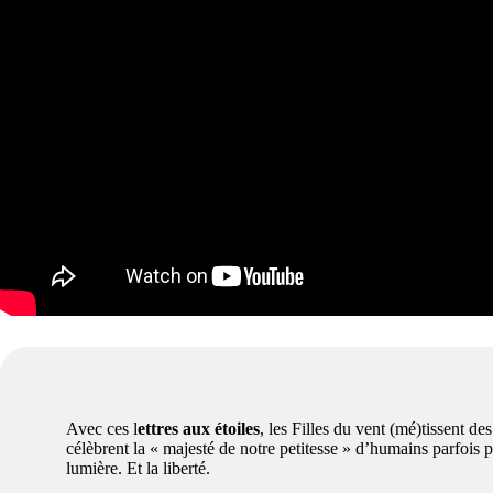
Avec ces l
ettres aux étoiles
, les Filles du vent (mé)tissent de
célèbrent la « majesté de notre petitesse » d’humains parfois p
lumière. Et la liberté.