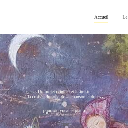
Accueil
Le 
Un projet original et intimiste
à la croisée du folk, de la chanson et du jazz
pour trio vocal et piano
3 chant