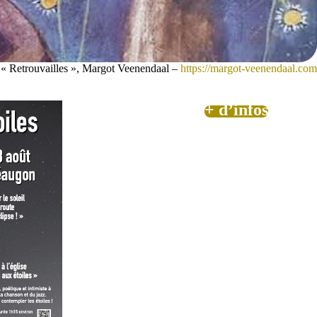
: « Retrouvailles », Margot Veenendaal –
https://margot-veenendaal.com
+ d’infos