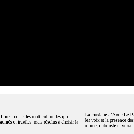
La musique d’Anne Le Bot 
s fibres musicales multiculturelles qui
les voix et la présence de
aumés et fragiles, mais résolus à choisir la
intime, optimiste et vibran